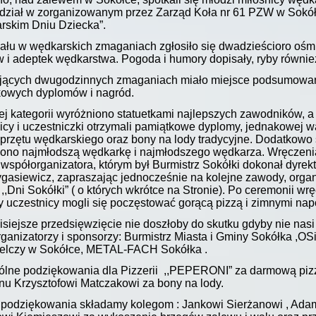
dział w zorganizowanym przez Zarząd Koła nr 61 PZW w Sokó
rskim Dniu Dziecka”.
ału w wędkarskich zmaganiach zgłosiło się dwadzieścioro ośm
 i adeptek wędkarstwa. Pogoda i humory dopisały, ryby równie
ających dwugodzinnych zmaganiach miało miejsce podsumowan
kowych dyplomów i nagród.
j kategorii wyróżniono statuetkami najlepszych zawodników, 
icy i uczestniczki otrzymali pamiątkowe dyplomy, jednakowej w
przętu wędkarskiego oraz bony na lody tradycyjne. Dodatkowo 
ono najmłodszą wędkarkę i najmłodszego wędkarza. Wręczeni
 współorganizatora, którym był Burmistrz Sokółki dokonał dyre
ygasiewicz, zapraszając jednocześnie na kolejne zawody, org
,,Dni Sokółki” ( o których wkrótce na Stronie). Po ceremonii wr
 uczestnicy mogli się poczęstować gorącą pizzą i zimnymi nap
isiejsze przedsięwzięcie nie doszłoby do skutku gdyby nie nasi
ganizatorzy i sponsorzy: Burmistrz Miasta i Gminy Sokółka ,OS
ielczy w Sokółce, METAL-FACH Sokółka .
lne podziękowania dla Pizzerii ,,PEPERONI” za darmową pizz
nu Krzysztofowi Matczakowi za bony na lody.
 podziękowania składamy kolegom : Jankowi Sierżanowi , Ad