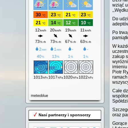
wziąć u
,,Wędka
Do udzi
adeptów
Po trw
pamiąt
W każde
uczestn
zakup s
wyróżni
imieniu
Piotr R
ramach 
wszyscy
Całe dz
meteoblue
współor
Spółdz
Szczegó
oraz pa
Nasi partnerzy i sponsorzy
Gorące