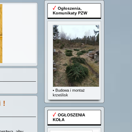
Ogłoszenia,
Komunikaty PZW
• Budowa i montaż
krześlisk
 !
OGŁOSZENIA
KOŁA
arstwa, aby