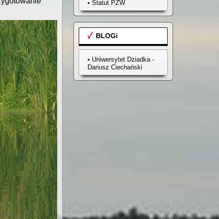
zygotowanie
• Statut PZW
BLOGi
• Uniwersytet Dziadka -
Dariusz Ciechański