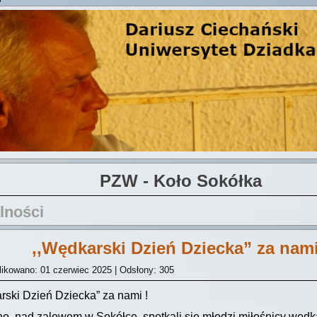
PZW - Koło Sokółka
lności
,,Wędkarski Dzień Dziecka” za nami
ikowano: 01 czerwiec 2025
|
Odsłony: 305
rski Dzień Dziecka” za nami !
no, nad zalewem w Sokółce, spotkali się młodzi miłośnicy wędk