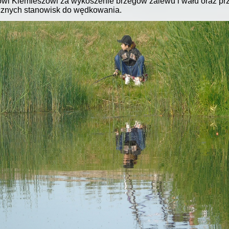
wi Kiemieszowi za wykoszenie brzegów zalewu i wału oraz pr
cznych stanowisk do wędkowania.