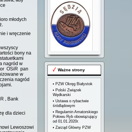
łce
ioro młodych
ż.
ie i wręczenie
a wszyscy
artości bony na
Przyjmujemy zgłoszenia
statuetkami
na kurs sędziów
a nagród w
wędkarskich klasy
ktor OSiR pan
podstawowej
Ważne strony
anizowane w
ęczenia nagród
• PZW Okręg Białystok
ojami.
• Polski Związek
Wędkarski
iR , Bank
• Ustawa o rybactwie
śródlądowym
• Regulamin Amatorskiego
ę dla dzieci
Połowu Ryb obowiązujący
od 01.01.2020r.
amowi Lewoszowi
• Zarząd Główny PZW