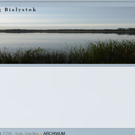
j:
PZW - Koło Sokółka
ARCHIWUM