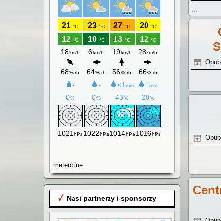
...
S
Opub
Opubl
meteoblue
...
Cent
Nasi partnerzy i sponsorzy
Opubl