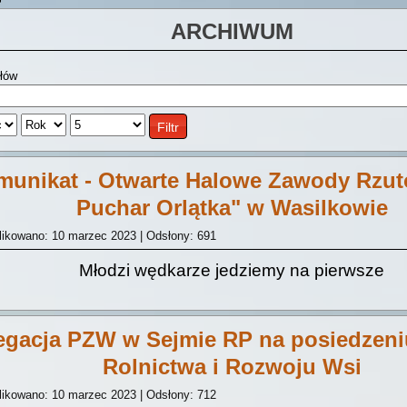
ARCHIWUM
tułów
Filtr
munikat - Otwarte Halowe Zawody Rzut
Puchar Orlątka" w Wasilkowie
likowano: 10 marzec 2023
|
Odsłony: 691
Młodzi wędkarze jedziemy na pierwsze
egacja PZW w Sejmie RP na posiedzeni
Rolnictwa i Rozwoju Wsi
likowano: 10 marzec 2023
|
Odsłony: 712