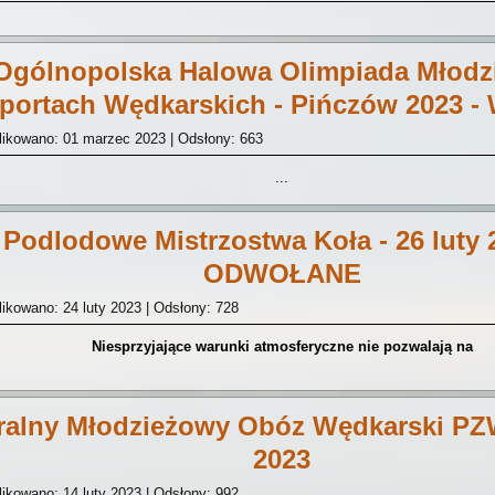
Ogólnopolska Halowa Olimpiada Młodz
portach Wędkarskich - Pińczów 2023 -
likowano: 01 marzec 2023
|
Odsłony: 663
...
Podlodowe Mistrzostwa Koła - 26 luty 
ODWOŁANE
ikowano: 24 luty 2023
|
Odsłony: 728
Niesprzyjające warunki atmosferyczne nie pozwalają na
ralny Młodzieżowy Obóz Wędkarski P
2023
ikowano: 14 luty 2023
|
Odsłony: 992