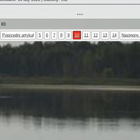
...
 83
Poprzedni artykuł
5
6
7
8
9
10
11
12
13
14
Następny 