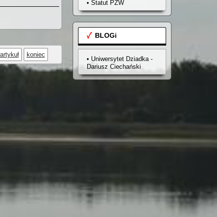
• Statut PZW
BLOGi
artykuł
koniec
• Uniwersytet Dziadka -
Dariusz Ciechański