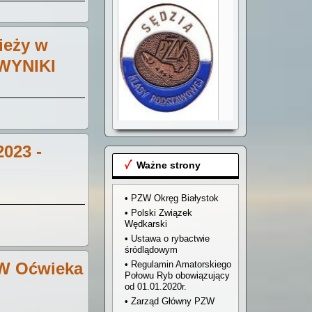
ieży w
 WYNIKI
Przyjmujemy zgłoszenia
na kurs sędziów
2023 -
wędkarskich klasy
podstawowej
Ważne strony
• PZW Okręg Białystok
• Polski Związek
Wędkarski
• Ustawa o rybactwie
śródlądowym
ZW Oćwieka
• Regulamin Amatorskiego
Połowu Ryb obowiązujący
od 01.01.2020r.
• Zarząd Główny PZW