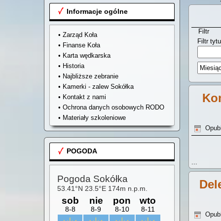
Informacje ogólne
Filtr
• Zarząd Koła
Filtr ty
• Finanse Koła
• Karta wędkarska
• Historia
• Najbliższe zebranie
• Kamerki - zalew Sokółka
Ko
• Kontakt z nami
• Ochrona danych osobowych RODO
• Materiały szkoleniowe
Opub
POGODA
...
Del
Opub